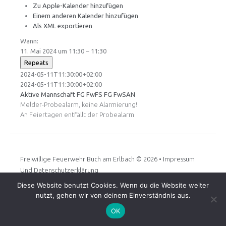
Zu Apple-Kalender hinzufügen
Einem anderen Kalender hinzufügen
Als XML exportieren
Wann:
11. Mai 2024 um 11:30 – 11:30
Repeats
2024-05-11T11:30:00+02:00
2024-05-11T11:30:00+02:00
Aktive Mannschaft
FG FwFS
FG FwSAN
Melder-Probealarm, keine Alarmierung!
An Feiertagen entfällt der Probealarm
Freiwillige Feuerwehr Buch am Erlbach
© 2026 •
Impressum
Und Datenschutzerklärung
Diese Website benutzt Cookies. Wenn du die Website weiter
nutzt, gehen wir von deinem Einverständnis aus.
OK