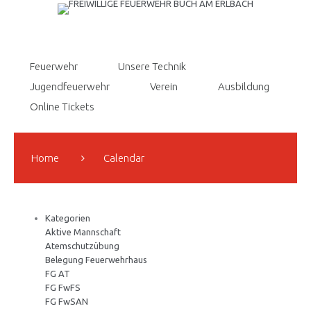
Feuerwehr
Unsere Technik
Jugendfeuerwehr
Verein
Ausbildung
Online Tickets
Home
Calendar
Kategorien
Aktive Mannschaft
Atemschutzübung
Belegung Feuerwehrhaus
FG AT
FG FwFS
FG FwSAN