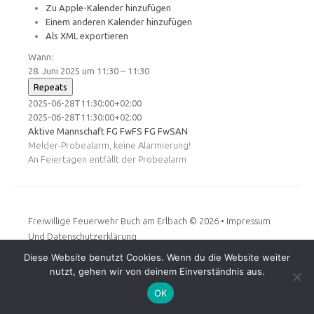
Zu Apple-Kalender hinzufügen
Einem anderen Kalender hinzufügen
Als XML exportieren
Wann:
28. Juni 2025 um 11:30 – 11:30
Repeats
2025-06-28T11:30:00+02:00
2025-06-28T11:30:00+02:00
Aktive Mannschaft
FG FwFS
FG FwSAN
Melder-Probealarm, keine Alarmierung!
An Feiertagen entfällt der Probealarm
Freiwillige Feuerwehr Buch am Erlbach
© 2026 •
Impressum
Und Datenschutzerklärung
Diese Website benutzt Cookies. Wenn du die Website weiter
nutzt, gehen wir von deinem Einverständnis aus.
OK